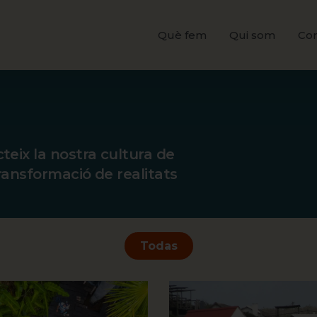
Què fem
Qui som
Co
teix la nostra cultura de
transformació de realitats
Todas