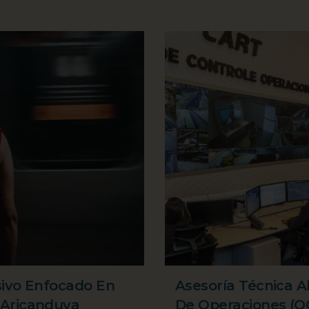
sivo Enfocado En
Asesoría Técnica A
 Aricanduva
De Operaciones (O