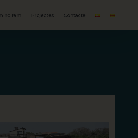
m ho fem
Projectes
Contacte