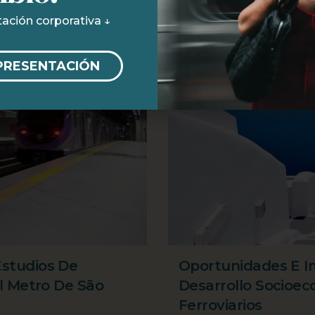
ación corporativa ↓
PRESENTACIÓN
studios De
Oportunidades E I
l Metro De São
Desarrollo Socioe
Ferroviarios