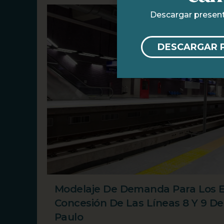
Descargar present
DESCARGAR 
Modelaje De Demanda Para Los E
Concesión De Las Líneas 8 Y 9 De
Paulo