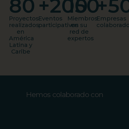
80
+
200
150
+
5
Proyectos
Eventos
Miembros
Empresas
realizados
participativos
en su
colaborado
en
red de
América
expertos
Latina y
Caribe
Hemos colaborado con