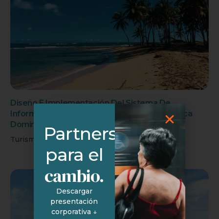
Diseño E Implementación Del Sistema De
Información Territorial Y Turística De República
Dominicana
Partners
Turismo y sistemas de información
para el
cambio.
Descargar
presentación
corporativa ↓