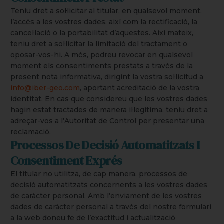
Teniu dret a sol·licitar al titular, en qualsevol moment,
l’accés a les vostres dades, així com la rectificació, la
cancel·lació o la portabilitat d’aquestes. Així mateix,
teniu dret a sol·licitar la limitació del tractament o
oposar-vos-hi. A més, podreu revocar en qualsevol
moment els consentiments prestats a través de la
present nota informativa, dirigint la vostra sol·licitud a
info@iber-geo.com
, aportant acreditació de la vostra
identitat. En cas que considereu que les vostres dades
hagin estat tractades de manera il·legítima, teniu dret a
adreçar-vos a l’Autoritat de Control per presentar una
reclamació.
Processos De Decisió Automatitzats I
Consentiment Exprés
El titular no utilitza, de cap manera, processos de
decisió automatitzats concernents a les vostres dades
de caràcter personal. Amb l’enviament de les vostres
dades de caràcter personal a través del nostre formulari
a la web doneu fe de l’exactitud i actualització