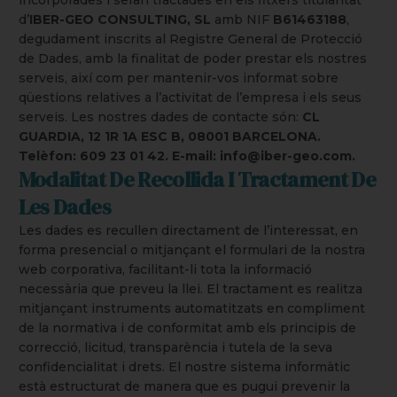
incorporades i seran tractades en els fitxers titularitat
d’
IBER-GEO CONSULTING, SL
amb NIF
B61463188
,
degudament inscrits al Registre General de Protecció
de Dades, amb la finalitat de poder prestar els nostres
serveis, així com per mantenir-vos informat sobre
qüestions relatives a l’activitat de l’empresa i els seus
serveis. Les nostres dades de contacte són:
CL
GUARDIA, 12 1R 1A ESC B, 08001 BARCELONA.
Telèfon: 609 23 01 42. E-mail: info@iber-geo.com.
Modalitat De Recollida I Tractament De
Les Dades
Les dades es recullen directament de l’interessat, en
forma presencial o mitjançant el formulari de la nostra
web corporativa, facilitant-li tota la informació
necessària que preveu la llei. El tractament es realitza
mitjançant instruments automatitzats en compliment
de la normativa i de conformitat amb els principis de
correcció, licitud, transparència i tutela de la seva
confidencialitat i drets. El nostre sistema informàtic
està estructurat de manera que es pugui prevenir la