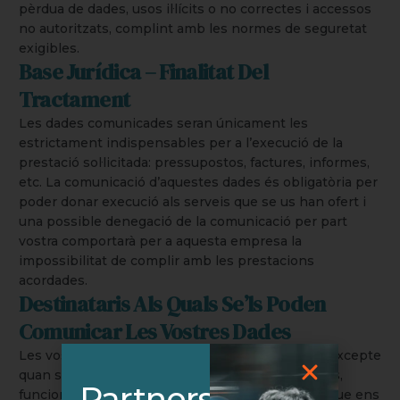
pèrdua de dades, usos il·lícits o no correctes i accessos
no autoritzats, complint amb les normes de seguretat
exigibles.
Base Jurídica – Finalitat Del
Tractament
Les dades comunicades seran únicament les
estrictament indispensables per a l’execució de la
prestació sol·licitada: pressupostos, factures, informes,
etc. La comunicació d’aquestes dades és obligatòria per
poder donar execució als serveis que se us han ofert i
una possible denegació de la comunicació per part
vostra comportarà per a aquesta empresa la
impossibilitat de complir amb les prestacions
acordades.
Destinataris Als Quals Se’ls Poden
Comunicar Les Vostres Dades
Les vostres dades no es comunicaran a tercers, excepte
quan sigui necessari i indispensable (o, en tot cas,
Partners
funcional) per al desenvolupament dels serveis que ens